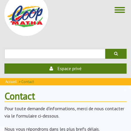
Aller
Toggl
au
navig
contenu
principal
Rechercher
Espace privé
Accueil
Contact
Contact
Pour toute demande d'informations, merci de nous contacter
via le formulaire ci-dessous.
Nous vous répondrons dans les plus brefs délais.